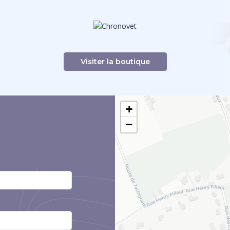
Visiter la boutique
+
−