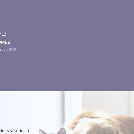
HUMEZ
depuis 2013
uits vétérinaires.